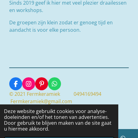
Sinds 2019 geef ik hier met veel plezier draailessen
en workshops.
De groepen zijn klein zodat er genoeg tijd en
aandacht is voor elke persoon.
F
I
P
W
a
n
i
h
© 2021 Fermkeramiek 0494169494
c
s
n
a
Fermkeramiek@gmail.com
e
t
t
t
rekeningnummer: BE44 9733 6418 7645
b
a
e
s
Deze website gebruikt cookies voor analyse-
o
g
r
A
doeleinden en/of het tonen van advertenties.
Powered by
JouwWeb
o
r
e
p
Door gebruik te blijven maken van de site gaat
k
a
s
p
u hiermee akkoord.
m
t