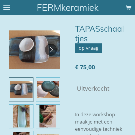
FERMkeramiek
Ga
direct
naar
TAPASschaal
de
hoofdinhoud
tjes
op vraag
€ 75,00
Uitverkocht
In deze workshop
maak je met een
eenvoudige techniek