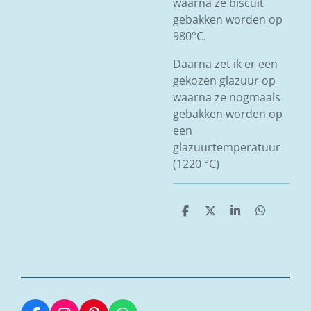
waarna ze biscuit
gebakken worden op
980°C.
Daarna zet ik er een
gekozen glazuur op
waarna ze nogmaals
gebakken worden op
een
glazuurtemperatuur
(1220 °C)
D
D
S
D
e
e
h
e
l
e
a
l
e
l
r
e
n
e
n